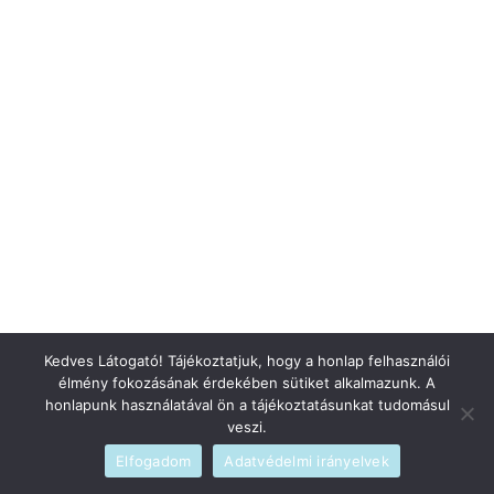
Kedves Látogató! Tájékoztatjuk, hogy a honlap felhasználói
élmény fokozásának érdekében sütiket alkalmazunk. A
honlapunk használatával ön a tájékoztatásunkat tudomásul
veszi.
Elfogadom
Adatvédelmi irányelvek
Szerzői jogi © 2026
blog
|
Fejlesztette
admin
|
Szolgáltató
WordPress