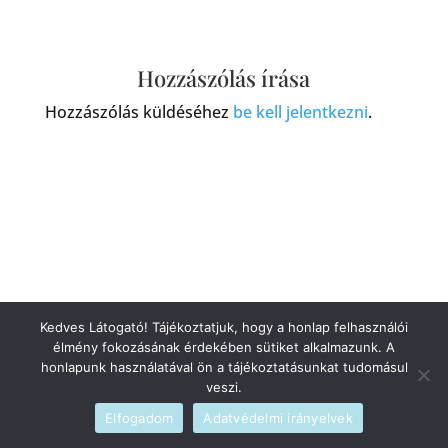
Hozzászólás írása
Hozzászólás küldéséhez
be kell jelentkezni
.
Kedves Látogató! Tájékoztatjuk, hogy a honlap felhasználói
élmény fokozásának érdekében sütiket alkalmazunk. A
honlapunk használatával ön a tájékoztatásunkat tudomásul
veszi.
Elfogadom
Adatvédelmi irányelvek
Szerzői jogi © 2026
blog
|
Fejlesztette
admin
|
Szolgáltató
WordPress