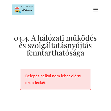
04.4. A hálózati működés
és szolgáltatásnyújtás
fenntarthatósága
Belépés nélkül nem lehet elérni
ezt a leckét.