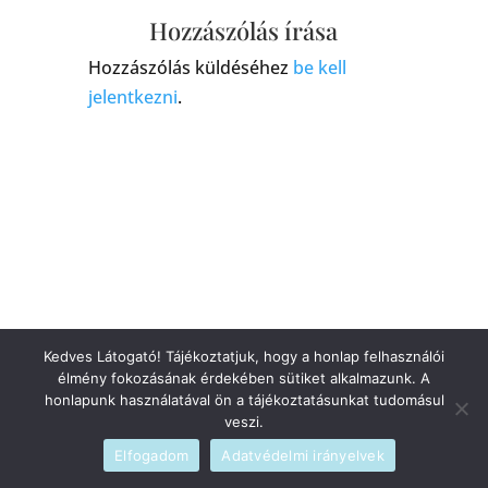
Hozzászólás írása
Hozzászólás küldéséhez
be kell
jelentkezni
.
Kedves Látogató! Tájékoztatjuk, hogy a honlap felhasználói
élmény fokozásának érdekében sütiket alkalmazunk. A
honlapunk használatával ön a tájékoztatásunkat tudomásul
veszi.
Elfogadom
Adatvédelmi irányelvek
Szerzői jogi © 2026
blog
|
Fejlesztette
admin
|
Szolgáltató
WordPress