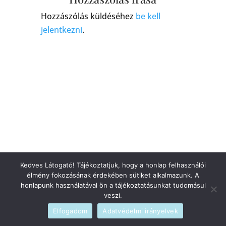
Hozzászólás küldéséhez
be kell
jelentkezni
.
Kedves Látogató! Tájékoztatjuk, hogy a honlap felhasználói
élmény fokozásának érdekében sütiket alkalmazunk. A
honlapunk használatával ön a tájékoztatásunkat tudomásul
veszi.
Elfogadom
Adatvédelmi irányelvek
Szerzői jogi © 2026
blog
|
Fejlesztette
admin
|
Szolgáltató
WordPress