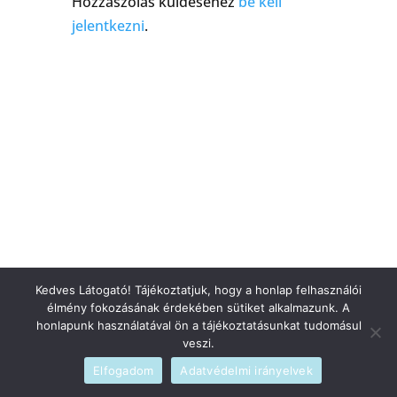
Hozzászólás küldéséhez
be kell
jelentkezni
.
Kedves Látogató! Tájékoztatjuk, hogy a honlap felhasználói
élmény fokozásának érdekében sütiket alkalmazunk. A
honlapunk használatával ön a tájékoztatásunkat tudomásul
veszi.
Elfogadom
Adatvédelmi irányelvek
Szerzői jogi © 2026
blog
|
Fejlesztette
admin
|
Szolgáltató
WordPress