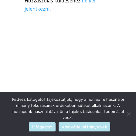
Hozzászólás küldéséhez
be kell
jelentkezni
.
Kedves Látogató! Tájékoztatjuk, hogy a honlap felhasználói
élmény fokozásának érdekében sütiket alkalmazunk. A
honlapunk használatával ön a tájékoztatásunkat tudomásul
veszi.
Elfogadom
Adatvédelmi irányelvek
Szerzői jogi © 2026
blog
|
Fejlesztette
admin
|
Szolgáltató
WordPress