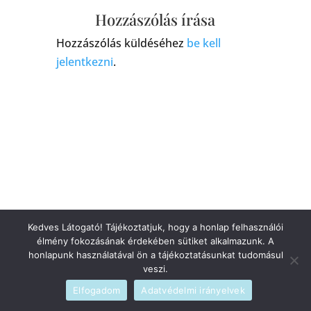
Hozzászólás írása
Hozzászólás küldéséhez
be kell
jelentkezni
.
Kedves Látogató! Tájékoztatjuk, hogy a honlap felhasználói
élmény fokozásának érdekében sütiket alkalmazunk. A
honlapunk használatával ön a tájékoztatásunkat tudomásul
veszi.
Elfogadom
Adatvédelmi irányelvek
Szerzői jogi © 2026
blog
|
Fejlesztette
admin
|
Szolgáltató
WordPress