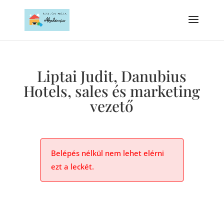
Liptai Judit, Danubius
Hotels, sales és marketing
vezető
Belépés nélkül nem lehet elérni
ezt a leckét.