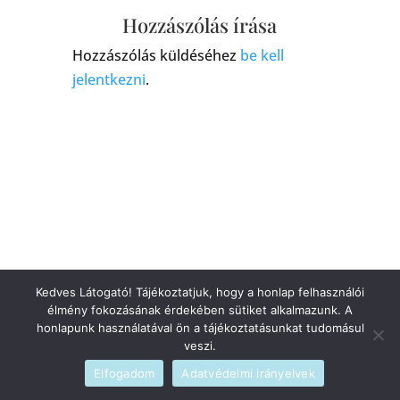
Hozzászólás írása
Hozzászólás küldéséhez
be kell
jelentkezni
.
Kedves Látogató! Tájékoztatjuk, hogy a honlap felhasználói
élmény fokozásának érdekében sütiket alkalmazunk. A
honlapunk használatával ön a tájékoztatásunkat tudomásul
veszi.
Elfogadom
Adatvédelmi irányelvek
Szerzői jogi © 2026
blog
|
Fejlesztette
admin
|
Szolgáltató
WordPress