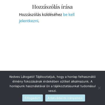
Hozzászólás írása
Hozzászólás küldéséhez
be kell
jelentkezni
.
Kedves Látogató! Tájékoztatjuk, hogy a honlap felhasználói
élmény fokozásának érdekében sütiket alkalmazunk. A
honlapunk használatával ön a tájékoztatásunkat tudomásul
veszi.
Elfogadom
Adatvédelmi irányelvek
Szerzői jogi © 2026
blog
|
Fejlesztette
admin
|
Szolgáltató
WordPress