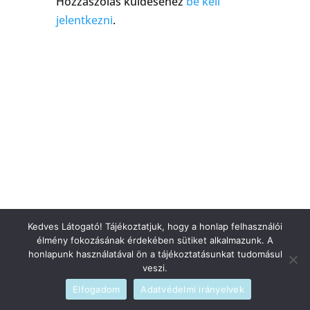
Hozzászólás küldéséhez
be kell
jelentkezni
.
Kedves Látogató! Tájékoztatjuk, hogy a honlap felhasználói
élmény fokozásának érdekében sütiket alkalmazunk. A
honlapunk használatával ön a tájékoztatásunkat tudomásul
veszi.
Elfogadom
Adatvédelmi irányelvek
Szerzői jogi © 2026
blog
|
Fejlesztette
admin
|
Szolgáltató
WordPress