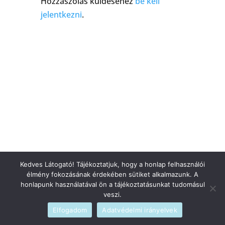
Hozzászólás küldéséhez
be kell
jelentkezni
.
Kedves Látogató! Tájékoztatjuk, hogy a honlap felhasználói
élmény fokozásának érdekében sütiket alkalmazunk. A
honlapunk használatával ön a tájékoztatásunkat tudomásul
veszi.
Elfogadom
Adatvédelmi irányelvek
Szerzői jogi © 2026
blog
|
Fejlesztette
admin
|
Szolgáltató
WordPress