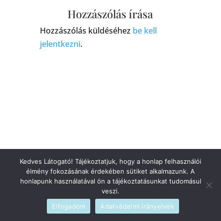
Hozzászólás írása
Hozzászólás küldéséhez
be kell
jelentkezni
.
Kedves Látogató! Tájékoztatjuk, hogy a honlap felhasználói
élmény fokozásának érdekében sütiket alkalmazunk. A
honlapunk használatával ön a tájékoztatásunkat tudomásul
veszi.
Elfogadom
Adatvédelmi irányelvek
Szerzői jogi © 2026
blog
|
Fejlesztette
admin
|
Szolgáltató
WordPress