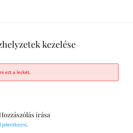
zhelyzetek kezelése
i ezt a leckét.
Hozzászólás írása
l jelentkezni
.