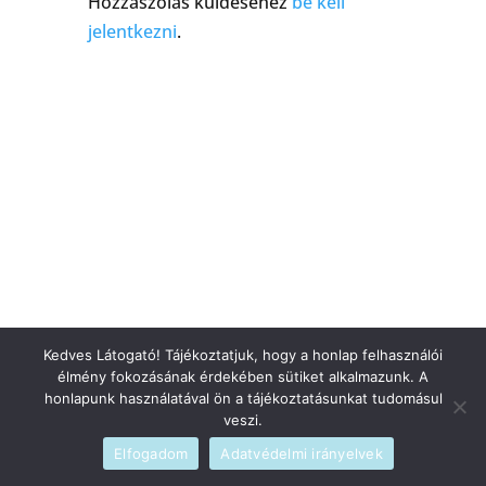
Hozzászólás küldéséhez
be kell
jelentkezni
.
Kedves Látogató! Tájékoztatjuk, hogy a honlap felhasználói
élmény fokozásának érdekében sütiket alkalmazunk. A
honlapunk használatával ön a tájékoztatásunkat tudomásul
veszi.
Elfogadom
Adatvédelmi irányelvek
Szerzői jogi © 2026
blog
|
Fejlesztette
admin
|
Szolgáltató
WordPress